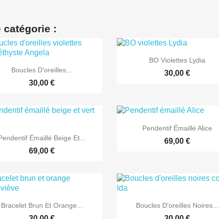
 catégorie :

Aperçu rapide
BO Violettes Lydia

Aperçu rapide
Boucles D'oreilles...
30,00 €
30,00 €

Aperçu rapide
Pendentif Émaillé Alice

Aperçu rapide
Pendentif Émaillé Beige Et...
69,00 €
69,00 €


Aperçu rapide
Aperçu rapide
Bracelet Brun Et Orange...
Boucles D'oreilles Noires...
30,00 €
30,00 €