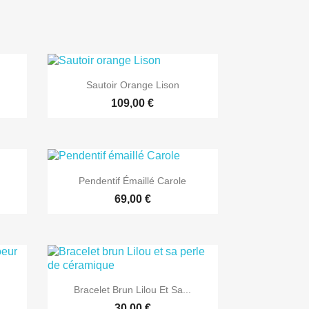

Aperçu rapide
Sautoir Orange Lison
109,00 €

Aperçu rapide
Pendentif Émaillé Carole
69,00 €

Aperçu rapide
Bracelet Brun Lilou Et Sa...
30,00 €