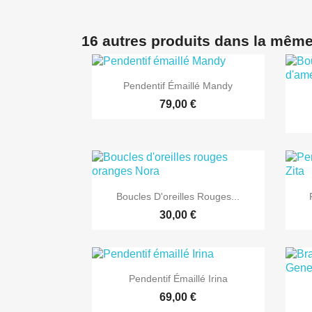
16 autres produits dans la même

Aperçu rapide
Pendentif Émaillé Mandy
79,00 €

Aperçu rapide
Boucles D'oreilles Rouges...
30,00 €

Aperçu rapide
Pendentif Émaillé Irina
69,00 €