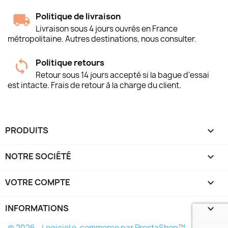
Politique de livraison
Livraison sous 4 jours ouvrés en France
métropolitaine. Autres destinations, nous consulter.
Politique retours
Retour sous 14 jours accepté si la bague d'essai
est intacte. Frais de retour à la charge du client.
PRODUITS

NOTRE SOCIÉTÉ

VOTRE COMPTE

INFORMATIONS
keyboard_arrow_down
© 2026 - Logiciel e-commerce par PrestaShop™