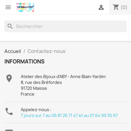
shopping_cart


(0)
search
Accueil
Contactez-nous
INFORMATIONS

Atelier des Bijoux d'ABY - Anne Blain-Yardim
8, rue des Bréfordes
91720 Maisse
France

Appelez-nous :
7 jours sur 7 au 06 81 26 71 47 et au 01 64 99 30 67