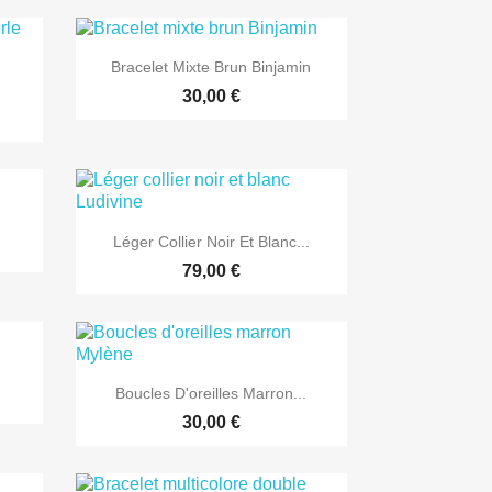

Aperçu rapide
Bracelet Mixte Brun Binjamin
30,00 €

Aperçu rapide
Léger Collier Noir Et Blanc...
79,00 €

Aperçu rapide
Boucles D'oreilles Marron...
30,00 €