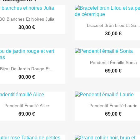

Aperçu rapide
BO Blanches Et Noires Julia

Aperçu rapide
Bracelet Brun Lilou Et Sa...
30,00 €
30,00 €

Aperçu rapide
Pendentif Émaillé Sonia

Aperçu rapide
Bijou De Jardin Rouge Et...
69,00 €
90,00 €


Aperçu rapide
Aperçu rapide
Pendentif Émaillé Alice
Pendentif Émaillé Laurie
69,00 €
69,00 €