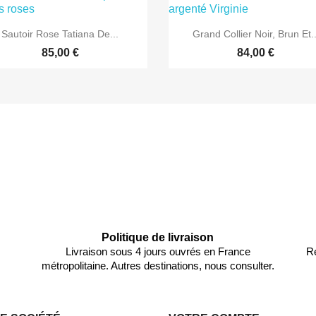


Aperçu rapide
Aperçu rapide
Sautoir Rose Tatiana De...
Grand Collier Noir, Brun Et..
85,00 €
84,00 €
Politique de livraison
Livraison sous 4 jours ouvrés en France
Re
métropolitaine. Autres destinations, nous consulter.