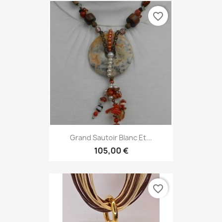
favorite_border
Grand Sautoir Blanc Et...
105,00 €
favorite_border