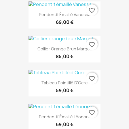
favorite_border
Pendentif Émaillé Vanessa
69,00 €
favorite_border
Collier Orange Brun Margot
85,00 €
favorite_border
Tableau Pointillé D'Ocre
59,00 €
EXCLUSIVITÉ WEB
favorite_border
Pendentif Émaillé Léonore
69,00 €