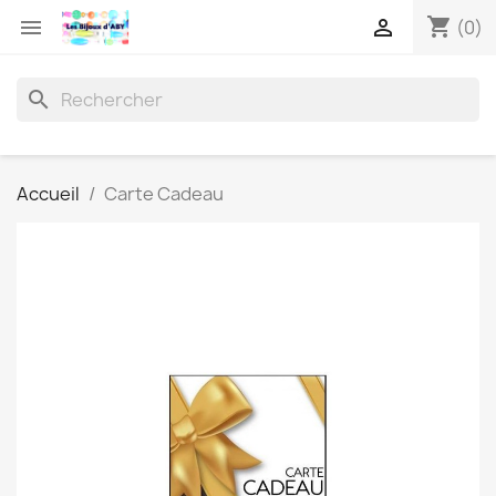
shopping_cart


(0)
search
Accueil
Carte Cadeau