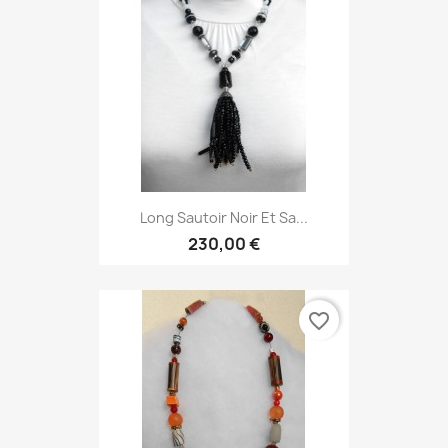
Long Sautoir Noir Et Sa...
230,00 €
favorite_border