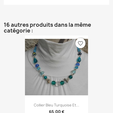
16 autres produits dans la même
catégorie :
favorite_border
Collier Bleu Turquoise Et...
65,00 €