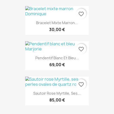
favorite_border
Bracelet Mixte Marron...
30,00 €
favorite_border
Pendentif Blanc Et Bleu...
69,00 €
favorite_border
Sautoir Rose Myrtille, Ses...
85,00 €