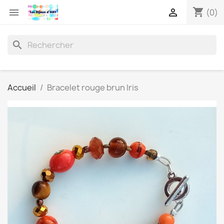
shopping_cart


(0)
search
Accueil
Bracelet rouge brun Iris