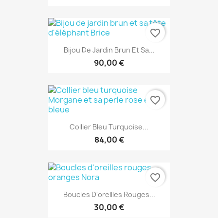
favorite_border
Bijou De Jardin Brun Et Sa...
90,00 €
favorite_border
Collier Bleu Turquoise...
84,00 €
favorite_border
Boucles D'oreilles Rouges...
30,00 €