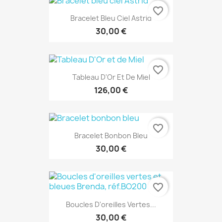
favorite_border
Bracelet Bleu Ciel Astrid
30,00 €
favorite_border
Tableau D'Or Et De Miel
126,00 €
EXCLUSIVITÉ WEB
favorite_border
Bracelet Bonbon Bleu
30,00 €
favorite_border
Boucles D'oreilles Vertes...
30,00 €