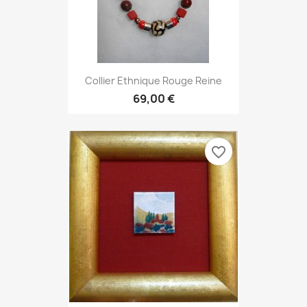
Collier Ethnique Rouge Reine
69,00 €
favorite_border