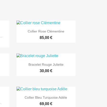

Aperçu rapide
Collier Rose Clémentine
..
85,00 €

Aperçu rapide
Bracelet Rouge Juliette
30,00 €

Aperçu rapide
Collier Bleu Turquoise Adèle
.
69,00 €