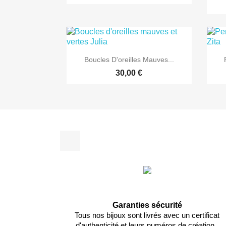

Aperçu rapide
Boucles D'oreilles Mauves...
30,00 €
Facebook
Garanties sécurité
Tous nos bijoux sont livrés avec un certificat
d'authenticité et leurs numéros de création..