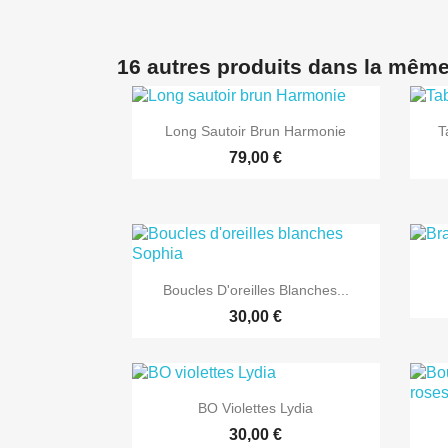
16 autres produits dans la même

Aperçu rapide
Long Sautoir Brun Harmonie
T
79,00 €

Aperçu rapide
Boucles D'oreilles Blanches...
30,00 €

Aperçu rapide
BO Violettes Lydia
30,00 €