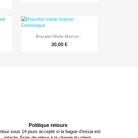

Aperçu rapide
.
Bracelet Mixte Marron...
30,00 €
Politique retours
tour sous 14 jours accepté si la bague d'essai est
intacte. Frais de retour à la charge du client.