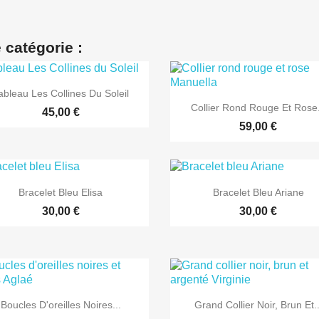
 catégorie :

Aperçu rapide
ableau Les Collines Du Soleil

Aperçu rapide
Collier Rond Rouge Et Rose.
45,00 €
59,00 €


Aperçu rapide
Aperçu rapide
Bracelet Bleu Elisa
Bracelet Bleu Ariane
30,00 €
30,00 €


Aperçu rapide
Aperçu rapide
Boucles D'oreilles Noires...
Grand Collier Noir, Brun Et..