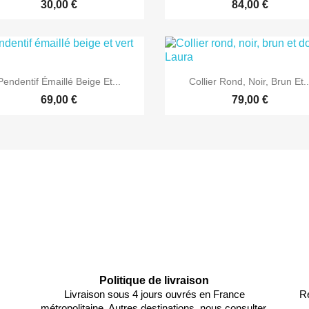
30,00 €
84,00 €


Aperçu rapide
Aperçu rapide
Pendentif Émaillé Beige Et...
Collier Rond, Noir, Brun Et..
69,00 €
79,00 €
Politique de livraison
Livraison sous 4 jours ouvrés en France
Re
métropolitaine. Autres destinations, nous consulter.