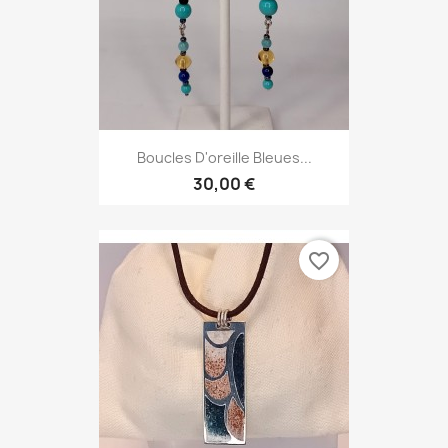
Boucles D'oreille Bleues...
30,00 €
favorite_border