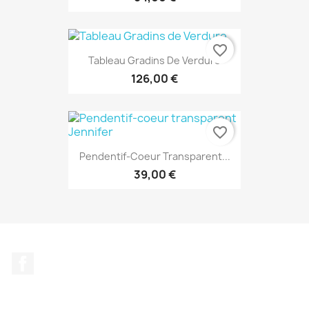
favorite_border
Tableau Gradins De Verdure
126,00 €
favorite_border
Pendentif-Coeur Transparent...
39,00 €
Facebook