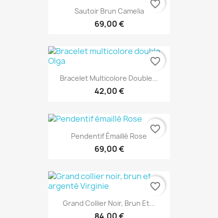
favorite_border
Sautoir Brun Camelia
69,00 €
favorite_border
Bracelet Multicolore Double...
42,00 €
favorite_border
Pendentif Émaillé Rose
69,00 €
favorite_border
Grand Collier Noir, Brun Et...
84,00 €