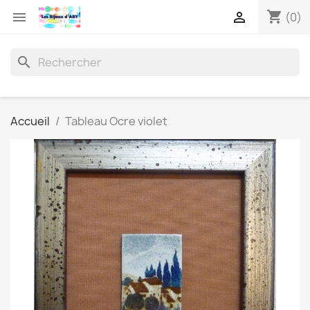
shopping_cart


(0)
search
Accueil
Tableau Ocre violet