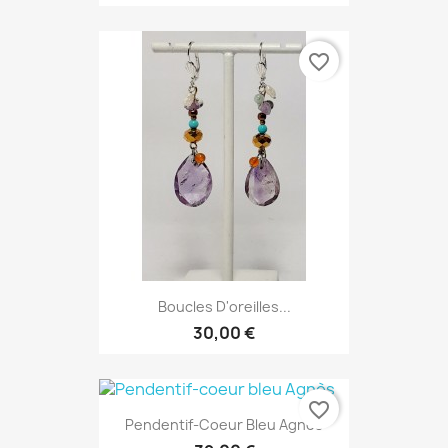
favorite_border
Boucles D'oreilles...
30,00 €
favorite_border
Pendentif-Coeur Bleu Agnès