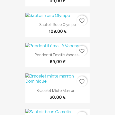
39,00 €
favorite_border
Sautoir Rose Olympe
109,00 €
favorite_border
Pendentif Émaillé Vanessa
69,00 €
favorite_border
Bracelet Mixte Marron...
30,00 €