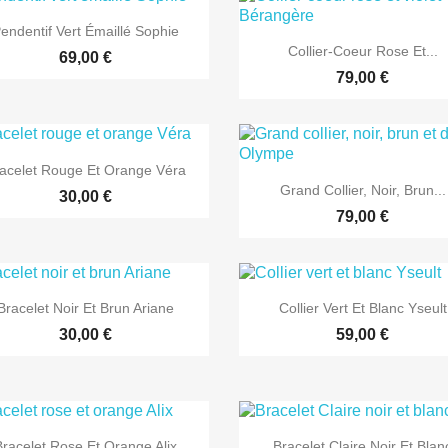

Aperçu rapide
endentif Vert Émaillé Sophie

Aperçu rapide
Collier-Coeur Rose Et...
69,00 €
79,00 €

Aperçu rapide
acelet Rouge Et Orange Véra

Aperçu rapide
Grand Collier, Noir, Brun...
30,00 €
79,00 €


Aperçu rapide
Aperçu rapide
Bracelet Noir Et Brun Ariane
Collier Vert Et Blanc Yseult
30,00 €
59,00 €


Aperçu rapide
Aperçu rapide
Bracelet Rose Et Orange Alix
Bracelet Claire Noir Et Blan