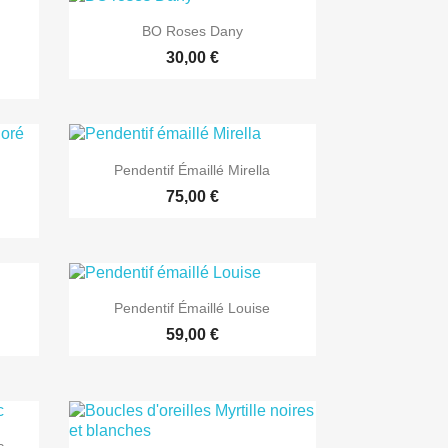

Aperçu rapide
BO Roses Dany
30,00 €

Aperçu rapide
Pendentif Émaillé Mirella
75,00 €

Aperçu rapide
Pendentif Émaillé Louise
59,00 €
c