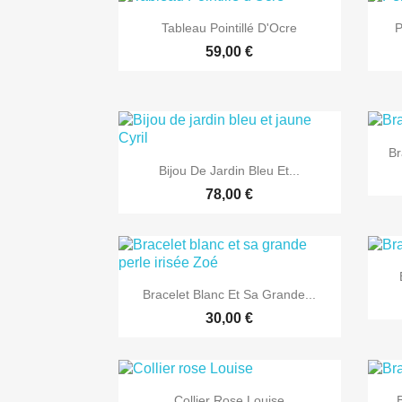

Aperçu rapide
Tableau Pointillé D'Ocre
P
59,00 €
Br

Aperçu rapide
Bijou De Jardin Bleu Et...
78,00 €

Aperçu rapide
Bracelet Blanc Et Sa Grande...
30,00 €

Aperçu rapide
Collier Rose Louise