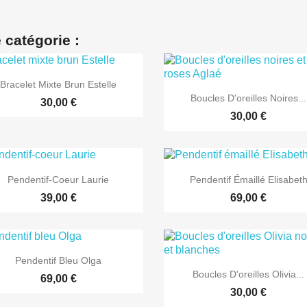
 catégorie :

Aperçu rapide
Bracelet Mixte Brun Estelle

Aperçu rapide
Boucles D'oreilles Noires...
30,00 €
30,00 €


Aperçu rapide
Aperçu rapide
Pendentif-Coeur Laurie
Pendentif Émaillé Elisabet
39,00 €
69,00 €

Aperçu rapide
Pendentif Bleu Olga

Aperçu rapide
Boucles D'oreilles Olivia...
69,00 €
30,00 €