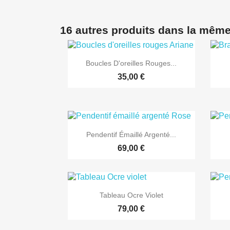
16 autres produits dans la même

Aperçu rapide
Boucles D'oreilles Rouges...
35,00 €

Aperçu rapide
Pendentif Émaillé Argenté...
69,00 €

Aperçu rapide
Tableau Ocre Violet
79,00 €