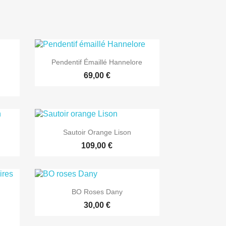

Aperçu rapide
Pendentif Émaillé Hannelore
69,00 €

Aperçu rapide
h
Sautoir Orange Lison
109,00 €

Aperçu rapide
BO Roses Dany
30,00 €