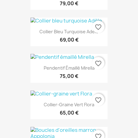
79,00 €
favorite_border
Collier Bleu Turquoise Adèle
69,00 €
favorite_border
Pendentif Émaillé Mirella
75,00 €
favorite_border
Collier-Graine Vert Flora
65,00 €
favorite_border