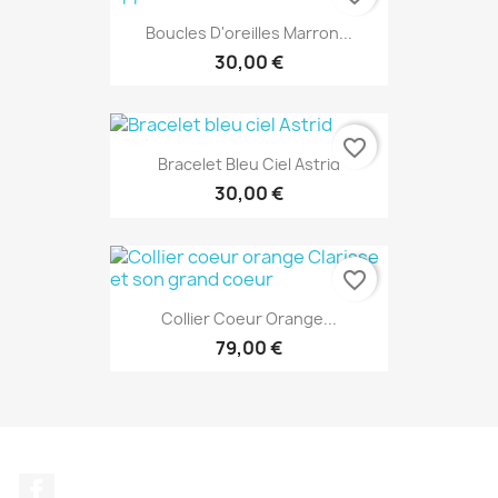
Boucles D'oreilles Marron...
30,00 €
favorite_border
Bracelet Bleu Ciel Astrid
30,00 €
favorite_border
Collier Coeur Orange...
79,00 €
EXCLUSIVITÉ WEB
Facebook