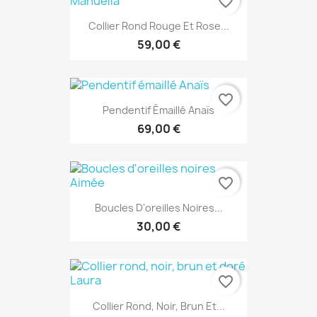
favorite_border
Collier Rond Rouge Et Rose...
59,00 €
favorite_border
Pendentif Émaillé Anaïs
69,00 €
favorite_border
Boucles D'oreilles Noires...
30,00 €
favorite_border
Collier Rond, Noir, Brun Et...