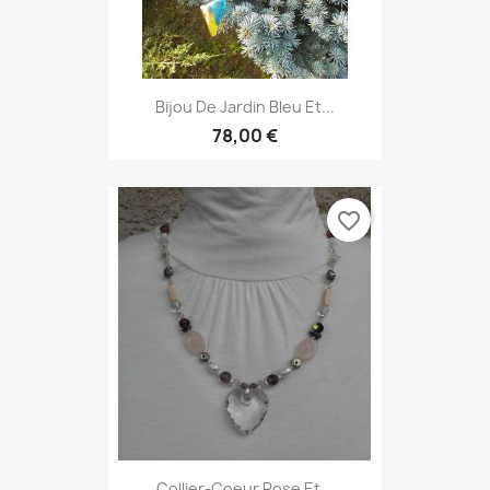
Bijou De Jardin Bleu Et...
78,00 €
favorite_border
Collier-Coeur Rose Et...