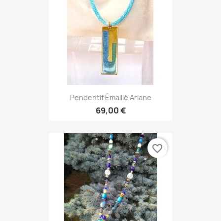
Pendentif Émaillé Ariane
69,00 €
favorite_border