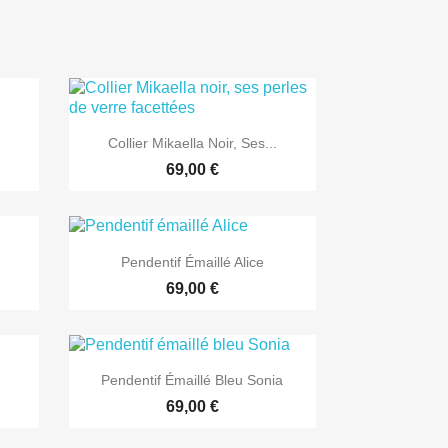

Aperçu rapide
Collier Mikaella Noir, Ses...
69,00 €

Aperçu rapide
Pendentif Émaillé Alice
69,00 €

Aperçu rapide
Pendentif Émaillé Bleu Sonia
69,00 €