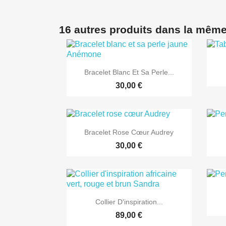
16 autres produits dans la même

Aperçu rapide
Bracelet Blanc Et Sa Perle...
30,00 €

Aperçu rapide
Bracelet Rose Cœur Audrey
30,00 €

Aperçu rapide
Collier D'inspiration...
89,00 €