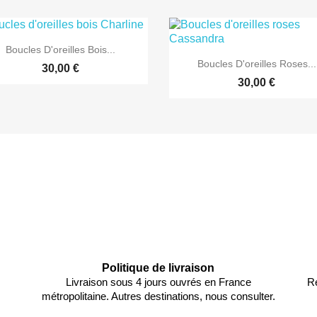

Aperçu rapide
Boucles D'oreilles Bois...

Aperçu rapide
Boucles D'oreilles Roses...
30,00 €
30,00 €
EXCLUSIVITÉ WEB
Politique de livraison
Livraison sous 4 jours ouvrés en France
Re
métropolitaine. Autres destinations, nous consulter.