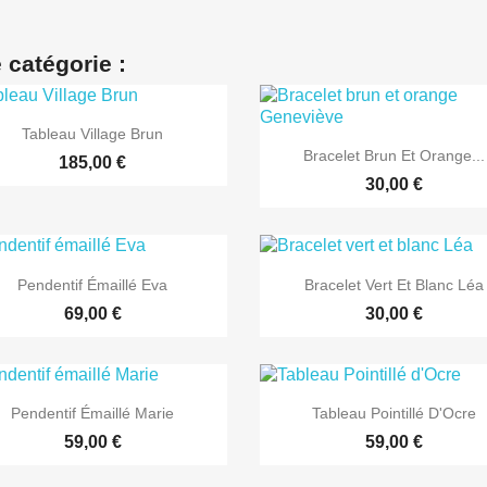
 catégorie :

Aperçu rapide
Tableau Village Brun

Aperçu rapide
Bracelet Brun Et Orange...
185,00 €
30,00 €


Aperçu rapide
Aperçu rapide
Pendentif Émaillé Eva
Bracelet Vert Et Blanc Léa
69,00 €
30,00 €


Aperçu rapide
Aperçu rapide
Pendentif Émaillé Marie
Tableau Pointillé D'Ocre
59,00 €
59,00 €