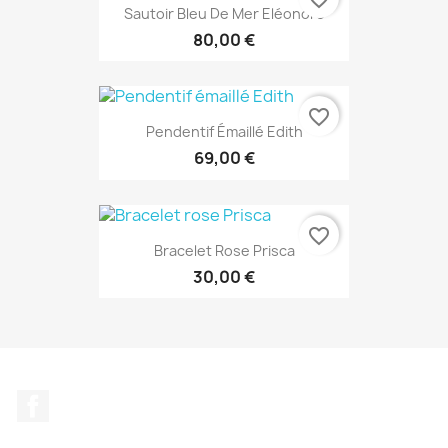
Sautoir Bleu De Mer Eléonore
80,00 €
favorite_border
Pendentif Émaillé Edith
69,00 €
favorite_border
Bracelet Rose Prisca
30,00 €
Facebook