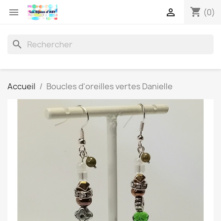
shopping_cart


(0)
search
Accueil
Boucles d'oreilles vertes Danielle