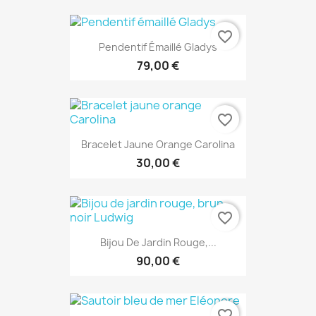
favorite_border
Pendentif Émaillé Gladys
79,00 €
favorite_border
Bracelet Jaune Orange Carolina
30,00 €
favorite_border
Bijou De Jardin Rouge,...
90,00 €
favorite_border