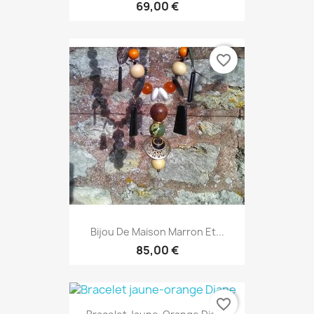
69,00 €
favorite_border
Bijou De Maison Marron Et...
85,00 €
favorite_border