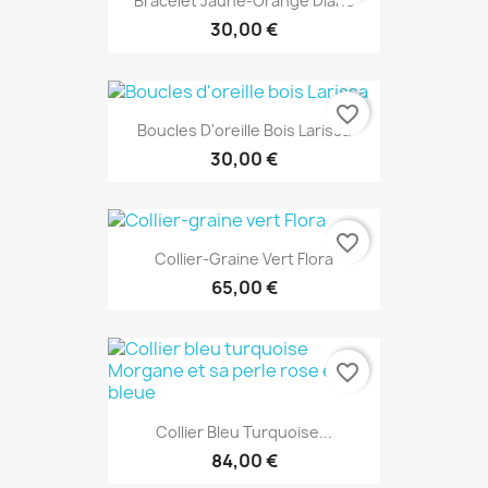
Bracelet Jaune-Orange Diane
30,00 €
favorite_border
Boucles D'oreille Bois Larissa
30,00 €
favorite_border
Collier-Graine Vert Flora
65,00 €
favorite_border
Collier Bleu Turquoise...
84,00 €