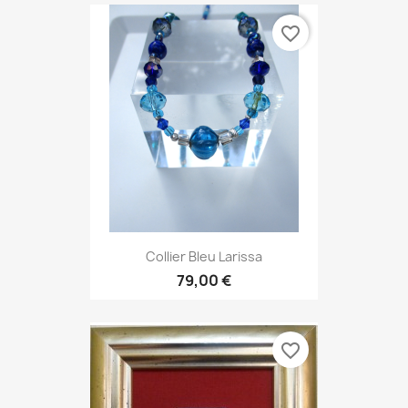
favorite_border
Collier Bleu Larissa
79,00 €
favorite_border