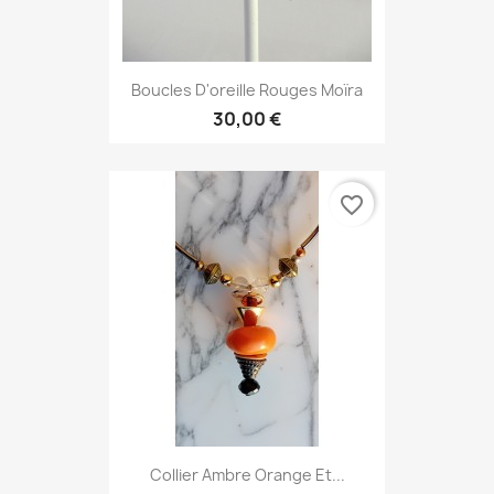
Boucles D'oreille Rouges Moïra
30,00 €
favorite_border
Collier Ambre Orange Et...