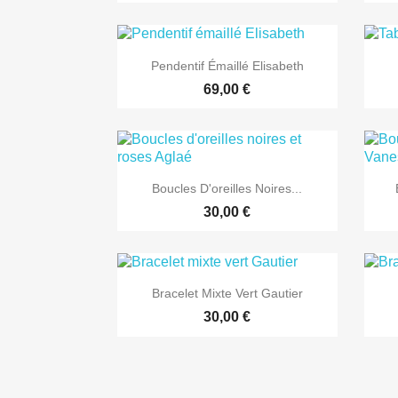

Aperçu rapide
Pendentif Émaillé Elisabeth
69,00 €

Aperçu rapide
Boucles D'oreilles Noires...
30,00 €

Aperçu rapide
Bracelet Mixte Vert Gautier
30,00 €