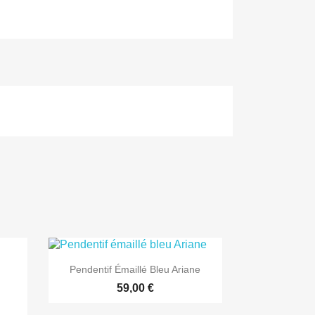

Aperçu rapide
Pendentif Émaillé Bleu Ariane
.
59,00 €