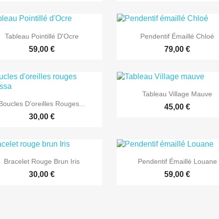


Aperçu rapide
Aperçu rapide
Tableau Pointillé D'Ocre
Pendentif Émaillé Chloé
59,00 €
79,00 €

Aperçu rapide
Tableau Village Mauve

Aperçu rapide
Boucles D'oreilles Rouges...
45,00 €
30,00 €


Aperçu rapide
Aperçu rapide
Bracelet Rouge Brun Iris
Pendentif Émaillé Louane
30,00 €
59,00 €