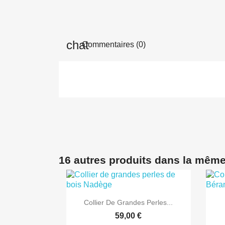
Commentaires (0)
16 autres produits dans la même

Aperçu rapide
Collier De Grandes Perles...
59,00 €