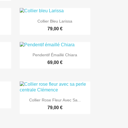

Aperçu rapide
Collier Bleu Larissa
79,00 €

Aperçu rapide
Pendentif Émaillé Chiara
69,00 €

Aperçu rapide
Collier Rose Fleur Avec Sa...
79,00 €