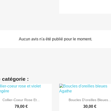
Aucun avis n'a été publié pour le moment.
 catégorie :


Aperçu rapide
Aperçu rapide
Collier-Coeur Rose Et...
Boucles D'oreilles Bleues..
79,00 €
30,00 €