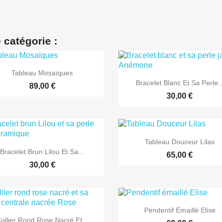
 catégorie :

Aperçu rapide
Tableau Mosaïques

Aperçu rapide
Bracelet Blanc Et Sa Perle..
89,00 €
30,00 €

Aperçu rapide
Tableau Douceur Lilas

Aperçu rapide
Bracelet Brun Lilou Et Sa...
65,00 €
30,00 €

Aperçu rapide
Pendentif Émaillé Elise

Aperçu rapide
ollier Rond Rose Nacré Et...