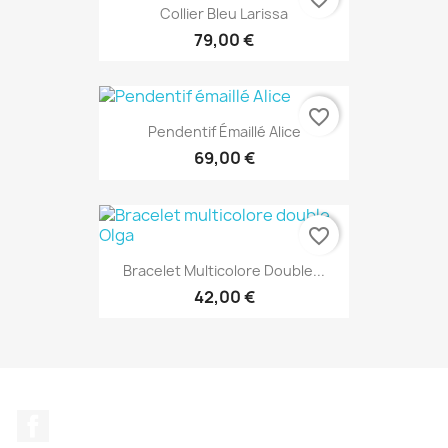
Collier Bleu Larissa
79,00 €
favorite_border
Pendentif Émaillé Alice
69,00 €
favorite_border
Bracelet Multicolore Double...
42,00 €
Facebook