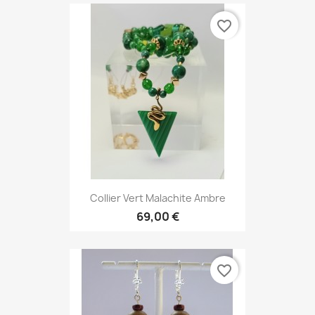
favorite_border
Collier Vert Malachite Ambre
69,00 €
favorite_border