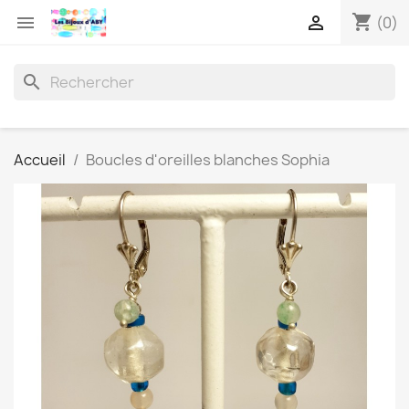
shopping_cart


(0)
search
Accueil
Boucles d'oreilles blanches Sophia