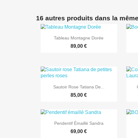
16 autres produits dans la même

Aperçu rapide
Tableau Montagne Dorée
89,00 €

Aperçu rapide
Sautoir Rose Tatiana De...
85,00 €

Aperçu rapide
Pendentif Émaillé Sandra
69,00 €