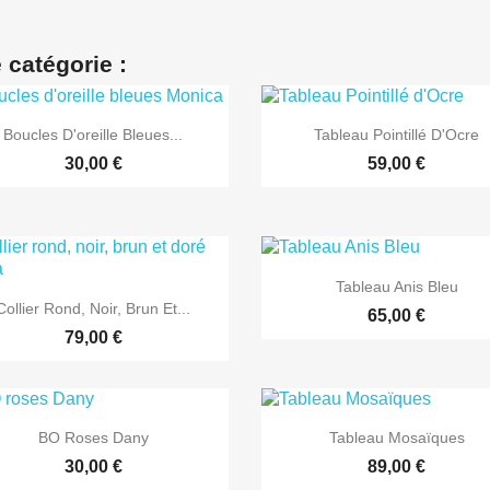
 catégorie :


Aperçu rapide
Aperçu rapide
Boucles D'oreille Bleues...
Tableau Pointillé D'Ocre
30,00 €
59,00 €

Aperçu rapide
Tableau Anis Bleu

Aperçu rapide
Collier Rond, Noir, Brun Et...
65,00 €
79,00 €


Aperçu rapide
Aperçu rapide
BO Roses Dany
Tableau Mosaïques
30,00 €
89,00 €