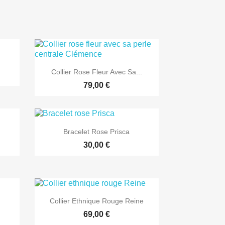

Aperçu rapide
Collier Rose Fleur Avec Sa...
79,00 €

Aperçu rapide
Bracelet Rose Prisca
30,00 €

Aperçu rapide
Collier Ethnique Rouge Reine
69,00 €