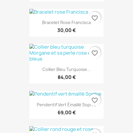
favorite_border
Bracelet Rose Francisca
30,00 €
favorite_border
Collier Bleu Turquoise...
84,00 €
favorite_border
Pendentif Vert Émaillé Sophie
69,00 €