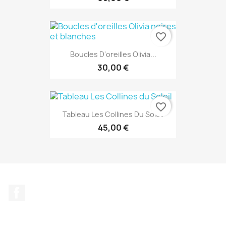
favorite_border
Boucles D'oreilles Olivia...
30,00 €
favorite_border
Tableau Les Collines Du Soleil
45,00 €
Facebook