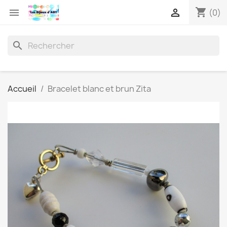
shopping_cart


(0)
search
Accueil
Bracelet blanc et brun Zita