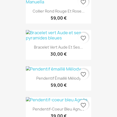
favorite_border
Collier Rond Rouge Et Rose...
59,00 €
favorite_border
Bracelet Vert Aude Et Ses...
30,00 €
favorite_border
Pendentif Émaillé Mélody
59,00 €
favorite_border
Pendentif-Coeur Bleu Agnès
39,00 €