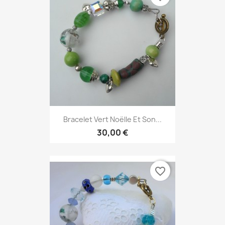
Bracelet Vert Noëlle Et Son...
30,00 €
favorite_border