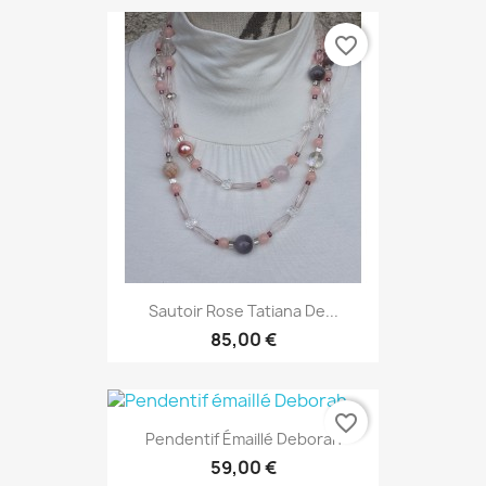
favorite_border
Sautoir Rose Tatiana De...
85,00 €
favorite_border
Pendentif Émaillé Deborah
59,00 €